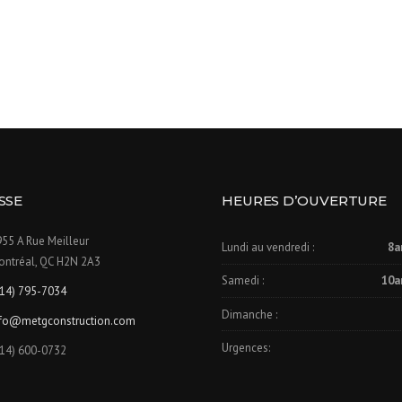
SSE
HEURES D’OUVERTURE
55 A Rue Meilleur​
Lundi au vendredi :
8a
ontréal, QC H2N 2A3
Samedi :
10a
514) 795-7034
Dimanche :
nfo@metgconstruction.com
Urgences:
514) 600-0732