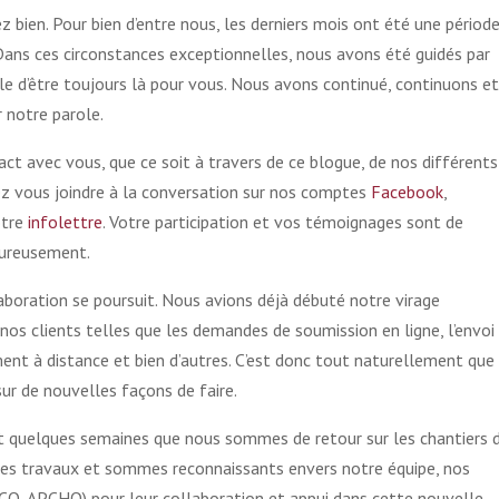
bien. Pour bien d’entre nous, les derniers mois ont été une périod
 Dans ces circonstances exceptionnelles, nous avons été guidés par
e d’être toujours là pour vous. Nous avons continué, continuons et
 notre parole.
ct avec vous, que ce soit à travers de ce blogue, de nos différents
ez vous joindre à la conversation sur nos comptes
Facebook
,
otre
infolettre
. Votre participation et vos témoignages sont de
eureusement.
laboration se poursuit. Nous avions déjà débuté notre virage
nos clients telles que les demandes de soumission en ligne, l’envoi
ent à distance et bien d’autres. C’est donc tout naturellement que
sur de nouvelles façons de faire.
ant quelques semaines que nous sommes de retour sur les chantiers 
des travaux et sommes reconnaissants envers notre équipe, nos
(ACQ, APCHQ) pour leur collaboration et appui dans cette nouvelle