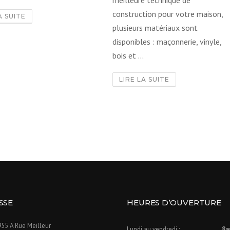
construction pour votre maison,
A SUITE
plusieurs matériaux sont
disponibles : maçonnerie, vinyle,
bois et ...
LIRE LA SUITE
SSE
HEURES D’OUVERTURE
55 A Rue Meilleur​
Lundi au vendredi :
8a